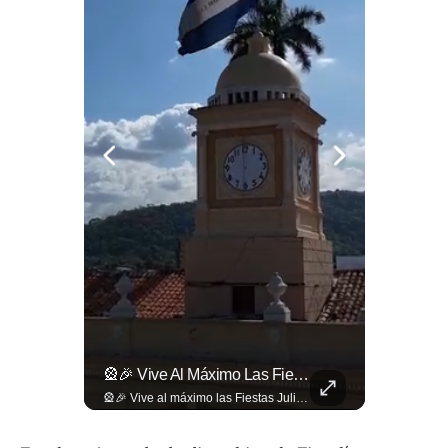
🚧🚗🛣️ Entre Restricciones Vehiculares Y El Despliegue De Maquinaria Pesada, Continúan Los Trabajos De Ampliación Y La Construcción Del Viaducto En El Tramo De Los...
🎡🎉 Vive Al Máximo Las Fiestas Julias En Santa Ana: Tradición, Gastronomía, Juegos Mecánicos Y Un Ambiente Lleno De Color Convierten A La Ciudad Heroica...
🚧🚗🛣️ Entre restricciones vehiculares y el despliegue de maquinaria pesada, continúan los trabajos de ampliación y la construcción del viaducto en el tramo de Los Chorros, en la carretera Panamericana. Para más información del tramo Los Chorros visita ➡️ eldiariodehoy.com #Nacionales #LosChorros #carreterapanamericana
🎡🎉 Vive al máximo las Fiestas Julias en Santa Ana: Tradición, gastronomía, juegos mecánicos y un ambiente lleno de color convierten a la Ciudad Heroica en el destino ideal para disfrutar en familia. Más detalles en ➡️ eldiariodehoy.com #ArteYCultura #fiestasjulias