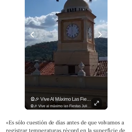
¿Qué Opinas De Los Cambios Que Tendrá Este Proyecto?
🎡🎉 Vive Al Máximo Las Fiestas Julias En Santa Ana: Tradición, Gastronomía, Juegos Mecánicos Y Un Ambiente Lleno De Color Convierten A La Ciudad Heroica...
¿Qué opinas de los cambios que tendrá este proyecto? Jardines verticales, ciclovía y accesos inclusivos destacan entre las novedades del viaducto Los Chorros. Lee más 👉 eldiariodehoy.com
🎡🎉 Vive al máximo las Fiestas Julias en Santa Ana: Tradición, gastronomía, juegos mecánicos y un ambiente lleno de color convierten a la Ciudad Heroica en el destino ideal para disfrutar en familia. Más detalles en ➡️ eldiariodehoy.com #ArteYCultura #fiestasjulias
«Es sólo cuestión de días antes de que volvamos a
registrar temperaturas récord en la superficie de