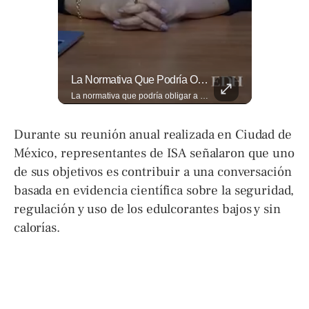
⚽🌍¿Sabés Cómo Se Grita "gol" En Distintos Rincones Del Mundo?
La Normativa Que Podría Obligar A Miles De Solicitantes A Salir De Estados Unidos Para Tramitar Su Residencia En Sus Países De Origen Sigue Vigente.
⚽🌍¿Sabés cómo se grita "gol" en distintos rincones del mundo? Descubrí cómo celebran la palabra más emocionante del fútbol en los países que disputan el Mundial 2026. Encuentra más en ➡️ eldiariodehoy.com #Deportes #Mundial2026
La normativa que podría obligar a miles de solicitantes a salir de Estados Unidos para tramitar su residencia en sus países de origen sigue vigente. ¿A quiénes podría afectar? Sandra Guevara lo explica. Más información en ➡️ eldiariodehoy.com #Migración #residenciapermanente #USA
Durante su reunión anual realizada en Ciudad de
México, representantes de ISA señalaron que uno
de sus objetivos es contribuir a una conversación
basada en evidencia científica sobre la seguridad,
regulación y uso de los edulcorantes bajos y sin
calorías.