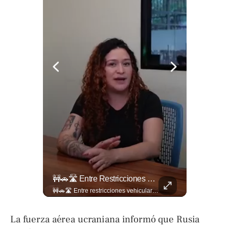
📋🏛️ Conocer Cómo Funciona Una Entrevista Consular Puede Marcar La Diferencia.
🚧🚗🛣️ Entre Restricciones Vehiculares Y El Despliegue De Maquinaria Pesada, Continúan Los Trabajos De Ampliación Y La Construcción Del Viaducto En El Tramo De Los...
📋🏛️ Conocer cómo funciona una entrevista consular puede marcar la diferencia. Desde la información que el oficial revisa antes de recibirte hasta la importancia de responder con naturalidad y coherencia, una buena preparación puede darte mayor confianza al momento de acudir a la Embajada. Más detalles sobre migración en ➡️ eldiariodehoy.com
🚧🚗🛣️ Entre restricciones vehiculares y el despliegue de maquinaria pesada, continúan los trabajos de ampliación y la construcción del viaducto en el tramo de Los Chorros, en la carretera Panamericana. Para más información del tramo Los Chorros visita ➡️ eldiariodehoy.com #Nacionales #LosChorros #carreterapanamericana
La fuerza aérea ucraniana informó que Rusia