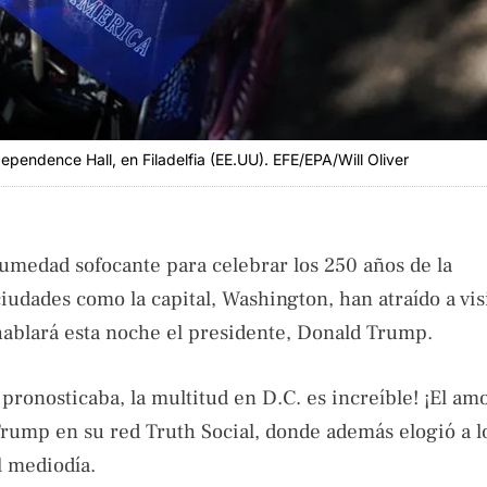
ependence Hall, en Filadelfia (EE.UU). EFE/EPA/Will Oliver
humedad sofocante para celebrar los 250 años de la
udades como la capital, Washington, han atraído a vis
hablará esta noche el presidente, Donald Trump.
 pronosticaba, la multitud en D.C. es increíble! ¡El am
Trump en su red Truth Social, donde además elogió a lo
l mediodía.