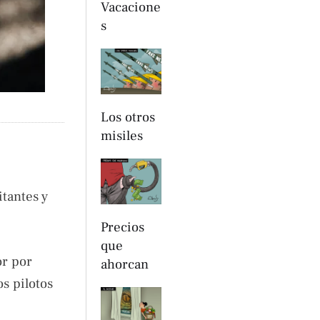
Vacacione
s
Los otros
misiles
itantes y
Precios
que
or por
ahorcan
s pilotos