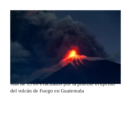
Más de 1,700 evacuados por la potente erupción
del volcán de Fuego en Guatemala