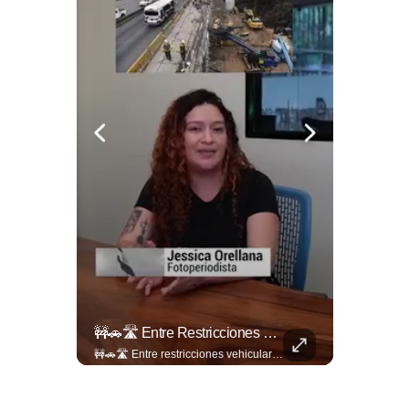
🎡🎉 Vive Al Máximo Las Fiestas Julias En Santa Ana: Tradición, Gastronomía, Juegos Mecánicos Y Un Ambiente Lleno De Color Convierten A La Ciudad Heroica...
🚧🚗🛣️ Entre Restricciones Vehiculares Y El Despliegue De Maquinaria Pesada, Continúan Los Trabajos De Ampliación Y La Construcción Del Viaducto En El Tramo De Los...
🎡🎉 Vive al máximo las Fiestas Julias en Santa Ana: Tradición, gastronomía, juegos mecánicos y un ambiente lleno de color convierten a la Ciudad Heroica en el destino ideal para disfrutar en familia. Más detalles en ➡️ eldiariodehoy.com #ArteYCultura #fiestasjulias
🚧🚗🛣️ Entre restricciones vehiculares y el despliegue de maquinaria pesada, continúan los trabajos de ampliación y la construcción del viaducto en el tramo de Los Chorros, en la carretera Panamericana. Para más información del tramo Los Chorros visita ➡️ eldiariodehoy.com #Nacionales #LosChorros #carreterapanamericana