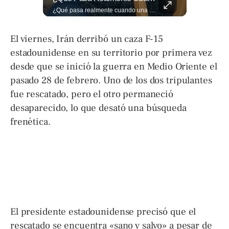
Entre aplausos y mucha emoción, Marito Rivera llegó a la celebración de sus “55 años de Gala”, una noche especial para recordar su trayectoria y los éxitos que han marcado generaciones. Así fue el recibimiento del ícono de la música tropical salvadoreña. Lee más ➡️ eldiariodehoy.com
¿Qué pasa realmente cuando una persona tiene deudas? El abogado Jaime Ramírez analiza este tema y aclara dudas frecuentes sobre las obligaciones de pago y los derechos de los deudores. ▶️ Mira el video y cuéntanos: ¿conocías esta información? Lee más ➡️ eldiariodehoy.com
El viernes, Irán derribó un caza F-15
estadounidense en su territorio por primera vez
desde que se inició la guerra en Medio Oriente el
pasado 28 de febrero. Uno de los dos tripulantes
fue rescatado, pero el otro permaneció
desaparecido, lo que desató una búsqueda
frenética.
El presidente estadounidense precisó que el
rescatado se encuentra «sano y salvo» a pesar de