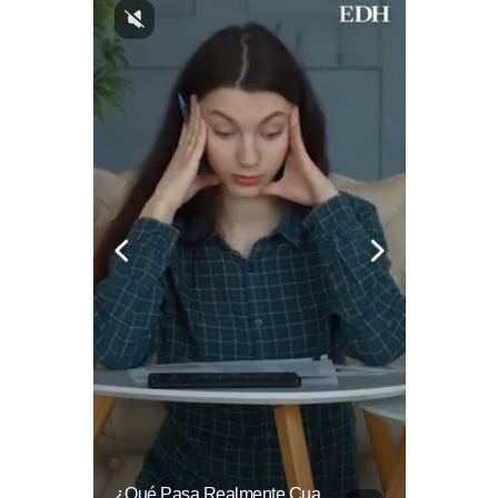
Entre Aplausos Y Mucha Emoción, Marito Rivera Llegó A La Celebración De Sus “55 Años De Gala”, Una Noche Especial Para Recordar Su Trayectoria Y...
¿Qué Pasa Realmente Cuando Una Persona Tiene Deudas?