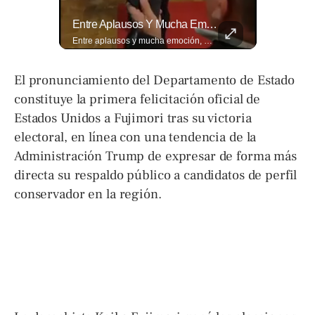
La Estricta Tradición De Las Fiestas Julias En #SantaAna, El Salvador, Obliga A La Reina A No Usar Su Corona Dentro Del Templo.
Entre Aplausos Y Mucha Emoción, Marito Rivera Llegó A La Celebración De Sus “55 Años De Gala”, Una Noche Especial Para Recordar Su Trayectoria Y...
La estricta tradición de las Fiestas Julias en #SantaAna, El Salvador, obliga a la reina a no usar su corona dentro del templo. Conoce el motivo aquí. 👇 www.eldiariodehoy.com
Entre aplausos y mucha emoción, Marito Rivera llegó a la celebración de sus “55 años de Gala”, una noche especial para recordar su trayectoria y los éxitos que han marcado generaciones. Así fue el recibimiento del ícono de la música tropical salvadoreña. Lee más ➡️ eldiariodehoy.com
El pronunciamiento del Departamento de Estado
constituye la primera felicitación oficial de
Estados Unidos a Fujimori tras su victoria
electoral, en línea con una tendencia de la
Administración Trump de expresar de forma más
directa su respaldo público a candidatos de perfil
conservador en la región.