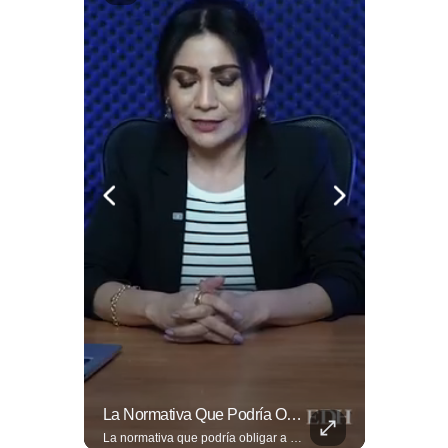
⚽🌍¿Sabés Cómo Se Grita "gol" En Distintos Rincones Del Mundo?
La Normativa Que Podría Obligar A Miles De Solicitantes A Salir De Estados Unidos Para Tramitar Su Residencia En Sus Países De Origen Sigue Vigente.
⚽🌍¿Sabés cómo se grita "gol" en distintos rincones del mundo? Descubrí cómo celebran la palabra más emocionante del fútbol en los países que disputan el Mundial 2026. Encuentra más en ➡️ eldiariodehoy.com #Deportes #Mundial2026
La normativa que podría obligar a miles de solicitantes a salir de Estados Unidos para tramitar su residencia en sus países de origen sigue vigente. ¿A quiénes podría afectar? Sandra Guevara lo explica. Más información en ➡️ eldiariodehoy.com #Migración #residenciapermanente #USA