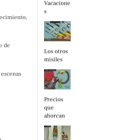
Vacacione
s
lecimiento,
e de
Los otros
misiles
e escenas
Precios
que
ahorcan
e