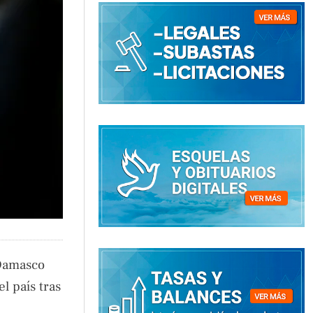
 Damasco
l país tras