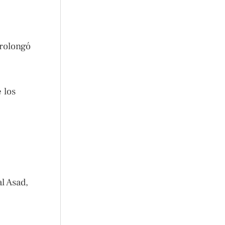
prolongó
 los
l Asad,