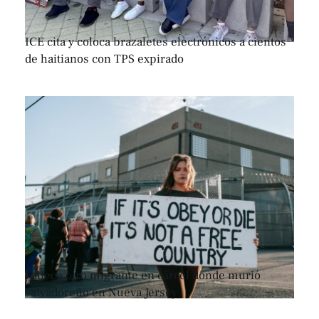
ICE cita y coloca brazaletes electrónicos a cientos
de haitianos con TPS expirado
Fallece otro migrante en cárcel donde murió
salvadoreño en Nueva Jersey