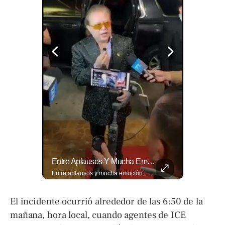
🎡🎉 Vive Al Máximo Las Fiestas Julias En Santa Ana: Tradición, Gastronomía, Juegos Mecánicos Y Un Ambiente Lleno De Color Convierten A La Ciudad Heroica...
Entre Aplausos Y Mucha Emoción, Marito Rivera Llegó A La Celebración De Sus “55 Años De Gala”, Una Noche Especial Para Recordar Su Trayectoria Y...
🎡🎉 Vive al máximo las Fiestas Julias en Santa Ana: Tradición, gastronomía, juegos mecánicos y un ambiente lleno de color convierten a la Ciudad Heroica en el destino ideal para disfrutar en familia. Más detalles en ➡️ eldiariodehoy.com #ArteYCultura #fiestasjulias
Entre aplausos y mucha emoción, Marito Rivera llegó a la celebración de sus “55 años de Gala”, una noche especial para recordar su trayectoria y los éxitos que han marcado generaciones. Así fue el recibimiento del ícono de la música tropical salvadoreña. Lee más ➡️ eldiariodehoy.com
El incidente ocurrió alrededor de las 6:50 de la
mañana, hora local, cuando agentes de ICE