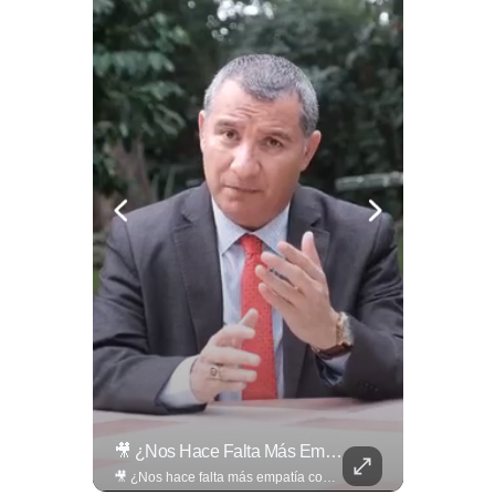
La Normativa Que Podría Obligar A Miles De Solicitantes A Salir De Estados Unidos Para Tramitar Su Residencia En Sus Países De Origen Sigue Vigente.
🎥 ¿Nos Hace Falta Más Empatía Como Sociedad?
La normativa que podría obligar a miles de solicitantes a salir de Estados Unidos para tramitar su residencia en sus países de origen sigue vigente. ¿A quiénes podría afectar? Sandra Guevara lo explica. Más información en ➡️ eldiariodehoy.com #Migración #residenciapermanente #USA
🎥 ¿Nos hace falta más empatía como sociedad? El abogado Jaime Ramírez Ortega comparte una reflexión sobre la importancia de ser más empáticos con quienes atraviesan momentos difíciles y cómo pequeñas acciones pueden marcar una gran diferencia en la vida de otras personas. Lee más ➡️ eldiariodehoy.com