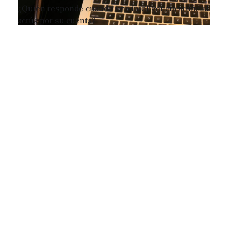
¿Quién responde cuando una inteligencia artificial
actúa por su cuenta?