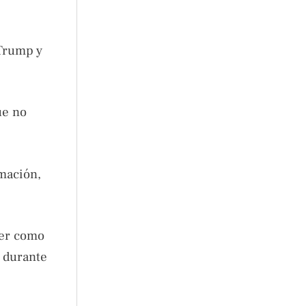
 Trump y
ue no
mación,
cer como
» durante