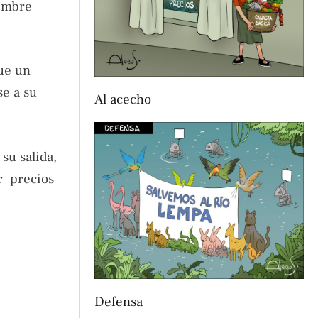
iembre
fue un
se a su
Al acecho
su salida,
r precios
Defensa