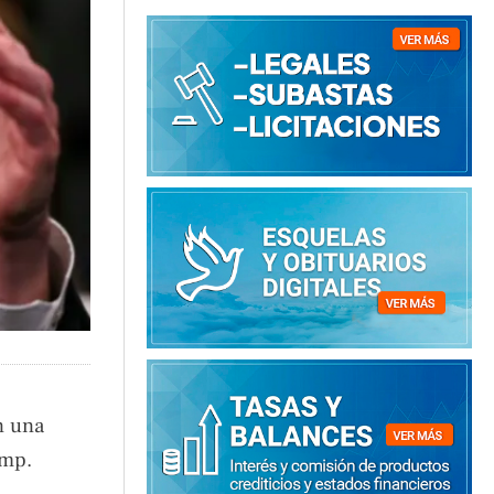
n una
ump.