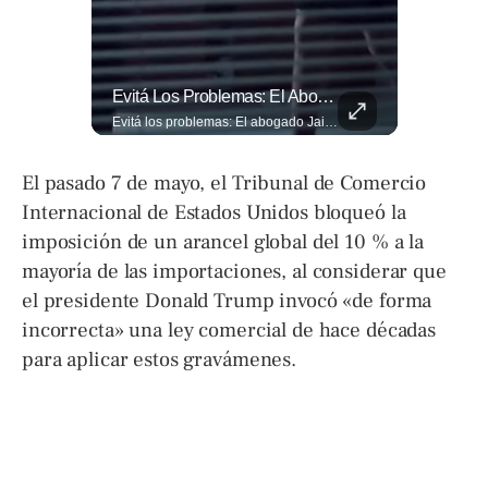
🎙️ ¿Los Has Estado Pronunciando Bien?
Evitá Los Problemas: El Abogado Jaime Ramírez Recuerda Que Una Mala Decisión Puede Cambiar Tu Vida.
🎙️ ¿Los has estado pronunciando bien? 🤔 Pon a prueba tus conocimientos y descubre cómo se pronuncian correctamente los nombres de algunas de las figuras del Mundial. Lee más ➡️ eldiariodehoy.com
Evitá los problemas: El abogado Jaime Ramírez recuerda que una mala decisión puede cambiar tu vida. Hoy, cualquier discusión puede quedar grabada, difundirse en redes sociales y traer consecuencias legales. Más detalles en ➡️ eldiariodehoy.com
El pasado 7 de mayo, el Tribunal de Comercio
Internacional de Estados Unidos bloqueó la
imposición de un arancel global del 10 % a la
mayoría de las importaciones, al considerar que
el presidente Donald Trump invocó «de forma
incorrecta» una ley comercial de hace décadas
para aplicar estos gravámenes.