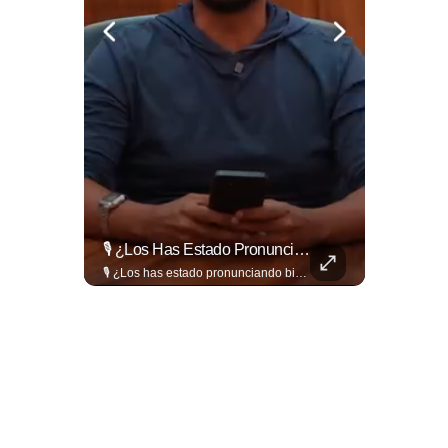
La Estricta Tradición De Las Fiestas Julias En #SantaAna, El Salvador, Obliga A La Reina A No Usar Su Corona Dentro Del Templo.
🎙️ ¿Los Has Estado Pronunciando Bien?
La estricta tradición de las Fiestas Julias en #SantaAna, El Salvador, obliga a la reina a no usar su corona dentro del templo. Conoce el motivo aquí. 👇 www.eldiariodehoy.com
🎙️ ¿Los has estado pronunciando bien? 🤔 Pon a prueba tus conocimientos y descubre cómo se pronuncian correctamente los nombres de algunas de las figuras del Mundial. Lee más ➡️ eldiariodehoy.com