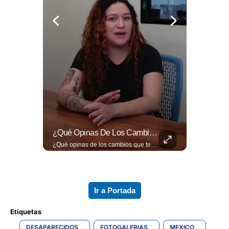
La Normativa Que Podría Obligar A Miles De Solicitantes A Salir De Estados Unidos Para Tramitar Su Residencia En Sus Países De Origen Sigue Vigente.
¿Qué Opinas De Los Cambios Que Tendrá Este Proyecto?
La normativa que podría obligar a miles de solicitantes a salir de Estados Unidos para tramitar su residencia en sus países de origen sigue vigente. ¿A quiénes podría afectar? Sandra Guevara lo explica. Más información en ➡️ eldiariodehoy.com #Migración #residenciapermanente #USA
¿Qué opinas de los cambios que tendrá este proyecto? Jardines verticales, ciclovía y accesos inclusivos destacan entre las novedades del viaducto Los Chorros. Lee más 👉 eldiariodehoy.com
Ir a Portada
Etiquetas 
DESAPARECIDOS
FOTOGALERIAS
MEXICO