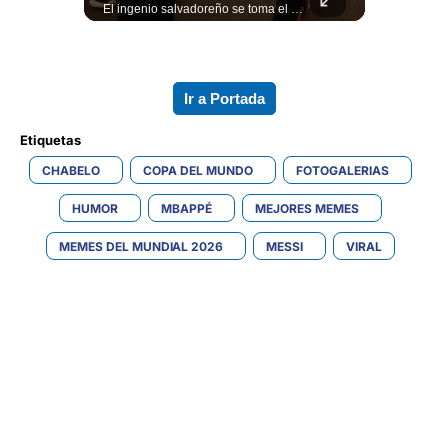
La normativa que podría obligar a miles de solicitantes a salir de Estados Unidos para tramitar su residencia en sus países de origen sigue vigente. ¿A quiénes podría afectar? Sandra Guevara lo explica. Más información en ➡️ eldiariodehoy.com #Migración #residenciapermanente #USA
El ingenio salvadoreño se toma el Mercado Dueñas de cara al Mundial 2026. Los comerciantes transformaron los 13 pasillos en una fiesta futbolística que incluye desde banderas gigantes hasta representaciones Lee más ➡️ eldiariodehoy.com
Ir a Portada
Etiquetas 
CHABELO
COPA DEL MUNDO
FOTOGALERIAS
HUMOR
MBAPPÉ
MEJORES MEMES
MEMES DEL MUNDIAL 2026
MESSI
VIRAL