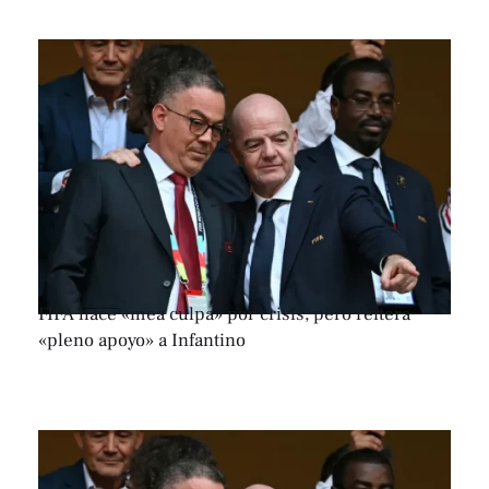
FIFA hace «mea culpa» por crisis, pero reitera
«pleno apoyo» a Infantino