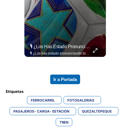
📋🏛️ Conocer Cómo Funciona Una Entrevista Consular Puede Marcar La Diferencia.
🎙️ ¿Los Has Estado Pronunciando Bien?
📋🏛️ Conocer cómo funciona una entrevista consular puede marcar la diferencia. Desde la información que el oficial revisa antes de recibirte hasta la importancia de responder con naturalidad y coherencia, una buena preparación puede darte mayor confianza al momento de acudir a la Embajada. Más detalles sobre migración en ➡️ eldiariodehoy.com
🎙️ ¿Los has estado pronunciando bien? 🤔 Pon a prueba tus conocimientos y descubre cómo se pronuncian correctamente los nombres de algunas de las figuras del Mundial. Lee más ➡️ eldiariodehoy.com
Ir a Portada
Etiquetas 
FERROCARRIL
FOTOGALERIAS
PASAJEROS- CARGA- ESTACIÓN
QUEZALTEPEQUE
TREN