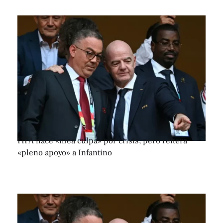
FIFA hace «mea culpa» por crisis, pero reitera
«pleno apoyo» a Infantino