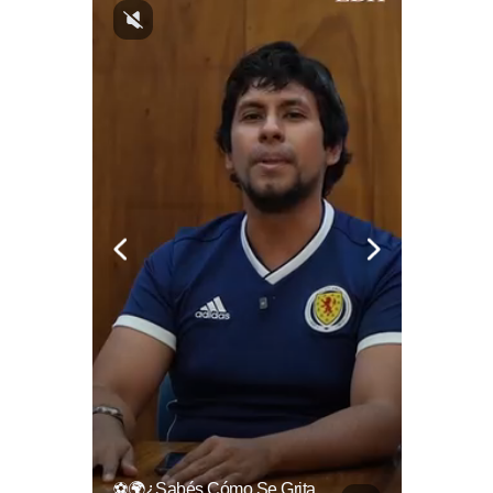
La Industria Del Entretenimiento Despide A Uno De Sus Rostros Más Versátiles Y Magnéticos.
⚽🌍¿Sabés Cómo Se Grita "gol" En Distintos Rincones Del Mundo?