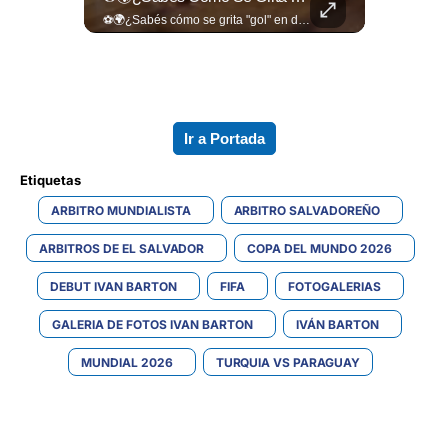
La industria del entretenimiento despide a uno de sus rostros más versátiles y magnéticos. Sam Neill, fallecido a los 78 años, construyó una trayectoria admirable donde la elegancia y la dualidad interpretativa fueron su sello personal. Encuentra más en ➡️ eldiariodehoy.com #ArteYCultura #SamNeill
⚽🌍¿Sabés cómo se grita "gol" en distintos rincones del mundo? Descubrí cómo celebran la palabra más emocionante del fútbol en los países que disputan el Mundial 2026. Encuentra más en ➡️ eldiariodehoy.com #Deportes #Mundial2026
Ir a Portada
Etiquetas 
ARBITRO MUNDIALISTA
ARBITRO SALVADOREÑO
ARBITROS DE EL SALVADOR
COPA DEL MUNDO 2026
DEBUT IVAN BARTON
FIFA
FOTOGALERIAS
GALERIA DE FOTOS IVAN BARTON
IVÁN BARTON
MUNDIAL 2026
TURQUIA VS PARAGUAY