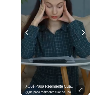
⚽🌍¿Sabés Cómo Se Grita "gol" En Distintos Rincones Del Mundo?
¿Qué Pasa Realmente Cuando Una Persona Tiene Deudas?
⚽🌍¿Sabés cómo se grita "gol" en distintos rincones del mundo? Descubrí cómo celebran la palabra más emocionante del fútbol en los países que disputan el Mundial 2026. Encuentra más en ➡️ eldiariodehoy.com #Deportes #Mundial2026
¿Qué pasa realmente cuando una persona tiene deudas? El abogado Jaime Ramírez analiza este tema y aclara dudas frecuentes sobre las obligaciones de pago y los derechos de los deudores. ▶️ Mira el video y cuéntanos: ¿conocías esta información? Lee más ➡️ eldiariodehoy.com