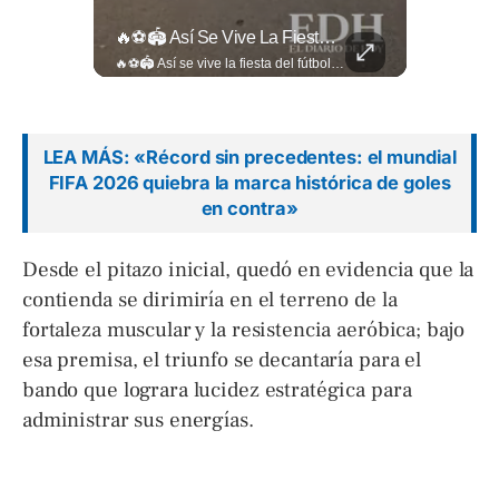
La Estricta Tradición De Las Fiestas Julias En #SantaAna, El Salvador, Obliga A La Reina A No Usar Su Corona Dentro Del Templo.
🔥⚽🏟️ Así Se Vive La Fiesta Del Fútbol Salvadoreño: La Pasión De Tigrillos Y Aguiluchos Ya Enciende El Ambiente Previo A La Gran Final Entre...
La estricta tradición de las Fiestas Julias en #SantaAna, El Salvador, obliga a la reina a no usar su corona dentro del templo. Conoce el motivo aquí. 👇 www.eldiariodehoy.com
🔥⚽🏟️ Así se vive la fiesta del fútbol salvadoreño: la pasión de tigrillos y aguiluchos ya enciende el ambiente previo a la gran final entre FAS y Águila en el Estadio Jorge “Mágico” González. Más detalles en➡️eldiariodehoy.com #Deportes #Fas #Aguila #Finalfutbolsalvadoreño
LEA MÁS: «Récord sin precedentes: el mundial
FIFA 2026 quiebra la marca histórica de goles
en contra»
Desde el pitazo inicial, quedó en evidencia que la
contienda se dirimiría en el terreno de la
fortaleza muscular y la resistencia aeróbica; bajo
esa premisa, el triunfo se decantaría para el
bando que lograra lucidez estratégica para
administrar sus energías.