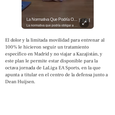
Así Se Vive El Concierto De Alejandro Fernández En El Salvador.
La Normativa Que Podría Obligar A Miles De Solicitantes A Salir De Estados Unidos Para Tramitar Su Residencia En Sus Países De Origen Sigue Vigente.
Así se vive el concierto de Alejandro Fernández en El Salvador. Una noche inolvidable a pesar de la lluvia. Canciones que llenaron de alegría y nostalgia a todo el público presente. 🤩👏 #Concierto #ElSalvador #AlejandroFernández
La normativa que podría obligar a miles de solicitantes a salir de Estados Unidos para tramitar su residencia en sus países de origen sigue vigente. ¿A quiénes podría afectar? Sandra Guevara lo explica. Más información en ➡️ eldiariodehoy.com #Migración #residenciapermanente #USA
El dolor y la limitada movilidad para entrenar al
100% le hicieron seguir un tratamiento
específico en Madrid y no viajar a Kazajistán, y
este plan le permite estar disponible para la
octava jornada de LaLiga EA Sports, en la que
apunta a titular en el centro de la defensa junto a
Dean Huijsen.