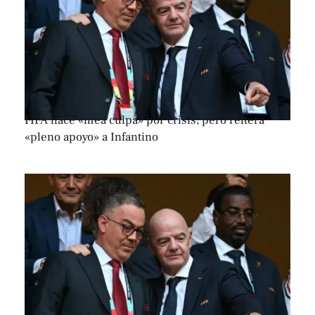
FIFA hace «mea culpa» por crisis, pero reitera
«pleno apoyo» a Infantino