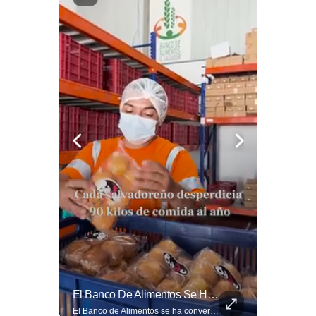
🎙️ ¿Los Has Estado Pronunciando Bien?
El Banco De Alimentos Se Ha Convertido En Un Puente De Supervivencia: Un Motor Humano Que Recupera Excedentes Comerciales Y Productos Con Fecha Corta De...
🎙️ ¿Los has estado pronunciando bien? 🤔 Pon a prueba tus conocimientos y descubre cómo se pronuncian correctamente los nombres de algunas de las figuras del Mundial. Lee más ➡️ eldiariodehoy.com
El Banco de Alimentos se ha convertido en un puente de supervivencia: un motor humano que recupera excedentes comerciales y productos con fecha corta de vencimiento para transformarlos en raciones de nutrición para miles de familias que luchan por asegurar un plato en la mesa. Entramos a su centro de acopio para mostrarte la minuciosa logística y el esfuerzo de los voluntarios que rescatan comida para aliviar el hambre de los más vulnerables. Lee más 👉 eldiariodehoy.com