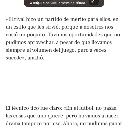
El ingenio salvadoreño se toma el Mercado Dueñas de cara al Mundial 2026. Los comerciantes transformaron los 13 pasillos en una fiesta futbolística que incluye desde banderas gigantes hasta representaciones Lee más ➡️ eldiariodehoy.com
🔥⚽🏟️ Así se vive la fiesta del fútbol salvadoreño: la pasión de tigrillos y aguiluchos ya enciende el ambiente previo a la gran final entre FAS y Águila en el Estadio Jorge “Mágico” González. Más detalles en➡️eldiariodehoy.com #Deportes #Fas #Aguila #Finalfutbolsalvadoreño
«El rival hizo un partido de mérito para ellos, en
un estilo que les sirvió, porque a nosotros nos
costó un poquito. Tuvimos oportunidades que no
pudimos aprovechar, a pesar de que llevamos
siempre el volumen del juego, pero a veces
sucede», añadió.
El técnico tico fue claro: «En el fútbol, no pasan
las cosas que uno quiere, pero no vamos a hacer
drama tampoco por eso. Ahora, no pudimos ganar