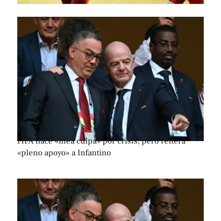
FIFA hace «mea culpa» por crisis, pero reitera
«pleno apoyo» a Infantino