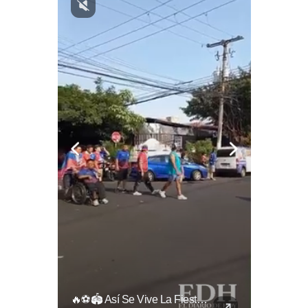
El Ingenio Salvadoreño Se Toma El Mercado Dueñas De Cara Al Mundial 2026.
🔥⚽🏟️ Así Se Vive La Fiesta Del Fútbol Salvadoreño: La Pasión De Tigrillos Y Aguiluchos Ya Enciende El Ambiente Previo A La Gran Final Entre...