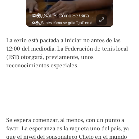
🔥⚽🏟️ Así Se Vive La Fiesta Del Fútbol Salvadoreño: La Pasión De Tigrillos Y Aguiluchos Ya Enciende El Ambiente Previo A La Gran Final Entre...
⚽🌍¿Sabés Cómo Se Grita "gol" En Distintos Rincones Del Mundo?
🔥⚽🏟️ Así se vive la fiesta del fútbol salvadoreño: la pasión de tigrillos y aguiluchos ya enciende el ambiente previo a la gran final entre FAS y Águila en el Estadio Jorge “Mágico” González. Más detalles en➡️eldiariodehoy.com #Deportes #Fas #Aguila #Finalfutbolsalvadoreño
⚽🌍¿Sabés cómo se grita "gol" en distintos rincones del mundo? Descubrí cómo celebran la palabra más emocionante del fútbol en los países que disputan el Mundial 2026. Encuentra más en ➡️ eldiariodehoy.com #Deportes #Mundial2026
La serie está pactada a iniciar no antes de las
12:00 del mediodía. La Federación de tenis local
(FST) otorgará, previamente, unos
reconocimientos especiales.
Se espera comenzar, al menos, con un punto a
favor. La esperanza es la raqueta uno del país, ya
que el nivel del sonsonateco Chelo en el mundo