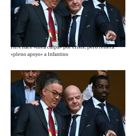
FIFA hace «mea culpa» por crisis, pero reitera
«pleno apoyo» a Infantino