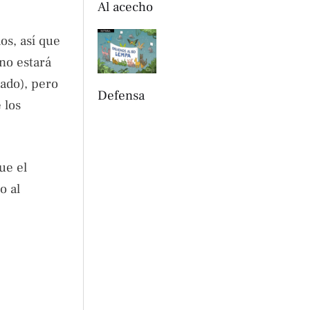
Al acecho
os, así que
 no estará
ado), pero
Defensa
 los
ue el
o al