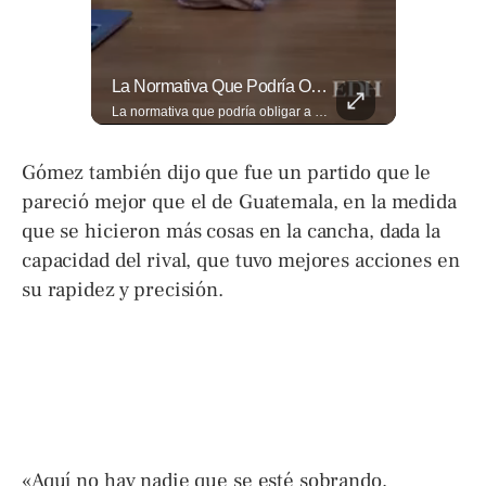
¿Qué Opinas De Los Cambios Que Tendrá Este Proyecto?
La Normativa Que Podría Obligar A Miles De Solicitantes A Salir De Estados Unidos Para Tramitar Su Residencia En Sus Países De Origen Sigue Vigente.
¿Qué opinas de los cambios que tendrá este proyecto? Jardines verticales, ciclovía y accesos inclusivos destacan entre las novedades del viaducto Los Chorros. Lee más 👉 eldiariodehoy.com
La normativa que podría obligar a miles de solicitantes a salir de Estados Unidos para tramitar su residencia en sus países de origen sigue vigente. ¿A quiénes podría afectar? Sandra Guevara lo explica. Más información en ➡️ eldiariodehoy.com #Migración #residenciapermanente #USA
Gómez también dijo que fue un partido que le
pareció mejor que el de Guatemala, en la medida
que se hicieron más cosas en la cancha, dada la
capacidad del rival, que tuvo mejores acciones en
su rapidez y precisión.
«Aquí no hay nadie que se esté sobrando,