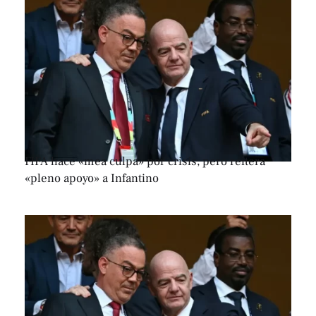
FIFA hace «mea culpa» por crisis, pero reitera
«pleno apoyo» a Infantino