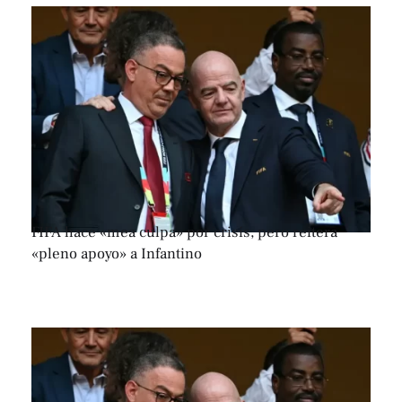
FIFA hace «mea culpa» por crisis, pero reitera
«pleno apoyo» a Infantino