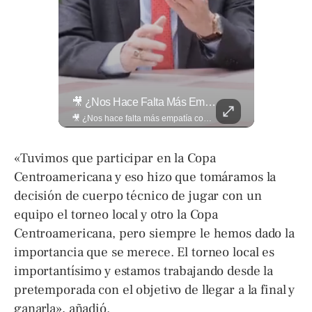
¿Qué Opinas De Los Cambios Que Tendrá Este Proyecto?
🎥 ¿Nos Hace Falta Más Empatía Como Sociedad?
¿Qué opinas de los cambios que tendrá este proyecto? Jardines verticales, ciclovía y accesos inclusivos destacan entre las novedades del viaducto Los Chorros. Lee más 👉 eldiariodehoy.com
🎥 ¿Nos hace falta más empatía como sociedad? El abogado Jaime Ramírez Ortega comparte una reflexión sobre la importancia de ser más empáticos con quienes atraviesan momentos difíciles y cómo pequeñas acciones pueden marcar una gran diferencia en la vida de otras personas. Lee más ➡️ eldiariodehoy.com
«Tuvimos que participar en la Copa
Centroamericana y eso hizo que tomáramos la
decisión de cuerpo técnico de jugar con un
equipo el torneo local y otro la Copa
Centroamericana, pero siempre le hemos dado la
importancia que se merece. El torneo local es
importantísimo y estamos trabajando desde la
pretemporada con el objetivo de llegar a la final y
ganarla», añadió.