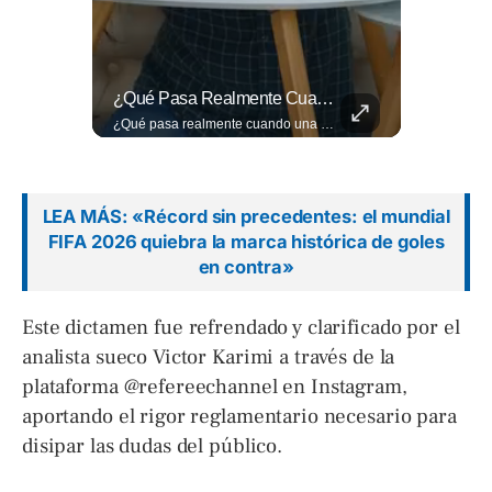
Evitá Los Problemas: El Abogado Jaime Ramírez Recuerda Que Una Mala Decisión Puede Cambiar Tu Vida.
¿Qué Pasa Realmente Cuando Una Persona Tiene Deudas?
Evitá los problemas: El abogado Jaime Ramírez recuerda que una mala decisión puede cambiar tu vida. Hoy, cualquier discusión puede quedar grabada, difundirse en redes sociales y traer consecuencias legales. Más detalles en ➡️ eldiariodehoy.com
¿Qué pasa realmente cuando una persona tiene deudas? El abogado Jaime Ramírez analiza este tema y aclara dudas frecuentes sobre las obligaciones de pago y los derechos de los deudores. ▶️ Mira el video y cuéntanos: ¿conocías esta información? Lee más ➡️ eldiariodehoy.com
LEA MÁS: «Récord sin precedentes: el mundial
FIFA 2026 quiebra la marca histórica de goles
en contra»
Este dictamen fue refrendado y clarificado por el
analista sueco Victor Karimi a través de la
plataforma @refereechannel en Instagram,
aportando el rigor reglamentario necesario para
disipar las dudas del público.