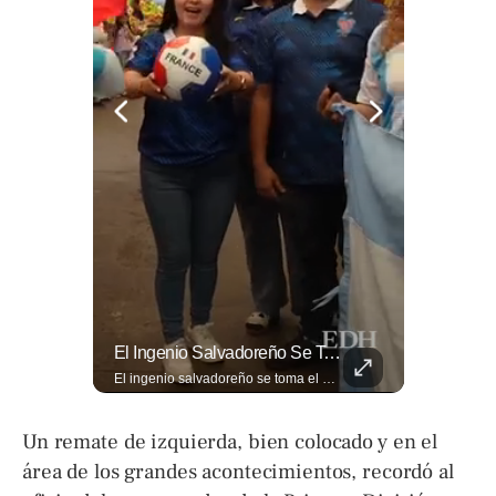
Evitá Los Problemas: El Abogado Jaime Ramírez Recuerda Que Una Mala Decisión Puede Cambiar Tu Vida.
El Ingenio Salvadoreño Se Toma El Mercado Dueñas De Cara Al Mundial 2026.
Evitá los problemas: El abogado Jaime Ramírez recuerda que una mala decisión puede cambiar tu vida. Hoy, cualquier discusión puede quedar grabada, difundirse en redes sociales y traer consecuencias legales. Más detalles en ➡️ eldiariodehoy.com
El ingenio salvadoreño se toma el Mercado Dueñas de cara al Mundial 2026. Los comerciantes transformaron los 13 pasillos en una fiesta futbolística que incluye desde banderas gigantes hasta representaciones Lee más ➡️ eldiariodehoy.com
Un remate de izquierda, bien colocado y en el
área de los grandes acontecimientos, recordó al