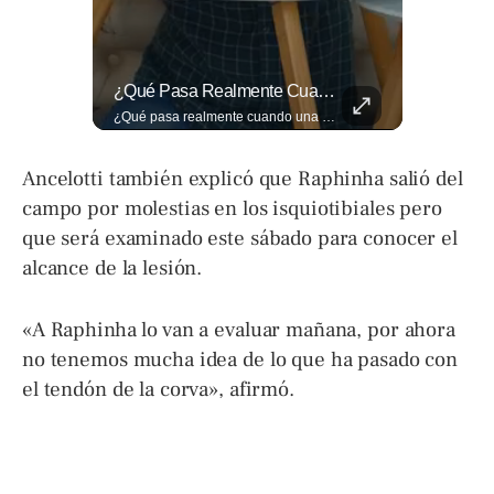
Así Se Vive El Concierto De Alejandro Fernández En El Salvador.
¿Qué Pasa Realmente Cuando Una Persona Tiene Deudas?
Así se vive el concierto de Alejandro Fernández en El Salvador. Una noche inolvidable a pesar de la lluvia. Canciones que llenaron de alegría y nostalgia a todo el público presente. 🤩👏 #Concierto #ElSalvador #AlejandroFernández
¿Qué pasa realmente cuando una persona tiene deudas? El abogado Jaime Ramírez analiza este tema y aclara dudas frecuentes sobre las obligaciones de pago y los derechos de los deudores. ▶️ Mira el video y cuéntanos: ¿conocías esta información? Lee más ➡️ eldiariodehoy.com
Ancelotti también explicó que Raphinha salió del
campo por molestias en los isquiotibiales pero
que será examinado este sábado para conocer el
alcance de la lesión.
«A Raphinha lo van a evaluar mañana, por ahora
no tenemos mucha idea de lo que ha pasado con
el tendón de la corva», afirmó.