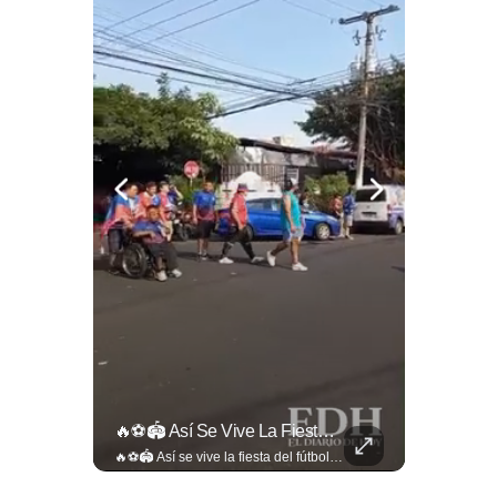
La Estricta Tradición De Las Fiestas Julias En #SantaAna, El Salvador, Obliga A La Reina A No Usar Su Corona Dentro Del Templo.
🔥⚽🏟️ Así Se Vive La Fiesta Del Fútbol Salvadoreño: La Pasión De Tigrillos Y Aguiluchos Ya Enciende El Ambiente Previo A La Gran Final Entre...
La estricta tradición de las Fiestas Julias en #SantaAna, El Salvador, obliga a la reina a no usar su corona dentro del templo. Conoce el motivo aquí. 👇 www.eldiariodehoy.com
🔥⚽🏟️ Así se vive la fiesta del fútbol salvadoreño: la pasión de tigrillos y aguiluchos ya enciende el ambiente previo a la gran final entre FAS y Águila en el Estadio Jorge “Mágico” González. Más detalles en➡️eldiariodehoy.com #Deportes #Fas #Aguila #Finalfutbolsalvadoreño