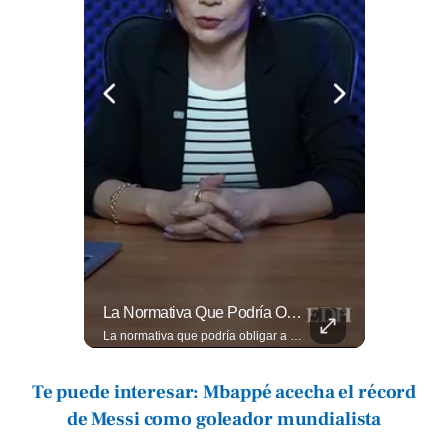
🚧🚗🛣️ Entre Restricciones Vehiculares Y El Despliegue De Maquinaria Pesada, Continúan Los Trabajos De Ampliación Y La Construcción Del Viaducto En El Tramo De Los...
La Normativa Que Podría Obligar A Miles De Solicitantes A Salir De Estados Unidos Para Tramitar Su Residencia En Sus Países De Origen Sigue Vigente.
🚧🚗🛣️ Entre restricciones vehiculares y el despliegue de maquinaria pesada, continúan los trabajos de ampliación y la construcción del viaducto en el tramo de Los Chorros, en la carretera Panamericana. Para más información del tramo Los Chorros visita ➡️ eldiariodehoy.com #Nacionales #LosChorros #carreterapanamericana
La normativa que podría obligar a miles de solicitantes a salir de Estados Unidos para tramitar su residencia en sus países de origen sigue vigente. ¿A quiénes podría afectar? Sandra Guevara lo explica. Más información en ➡️ eldiariodehoy.com #Migración #residenciapermanente #USA
Te puede interesar: Mbappé acecha el récord
de Messi como goleador mundialista