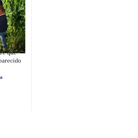
re que
parecido
za