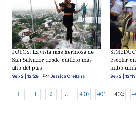
NACIONALES
NACIONALE
FOTOS: La vista más hermosa de
SIMEDUCO 
San Salvador desde edificio más
escolar e
alto del país
hubo unif
Sep 2 | 12:29
,
Jessica Orellana
Sep 2 | 12:13
Por 
1
2
…
400
401
402
4