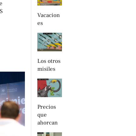
e
PS
Vacacion
es
Los otros
misiles
Precios
que
ahorcan