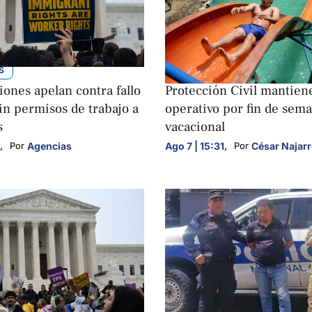
S
NACIONALES
ones apelan contra fallo
Protección Civil mantien
in permisos de trabajo a
operativo por fin de sem
s
vacacional
,
Agencias
Ago 7 | 15:31
,
César Najar
Por 
Por 