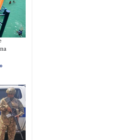
e
ana
ro