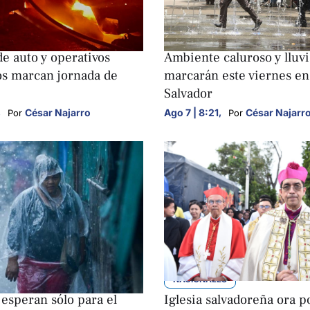
S
NACIONALES
e auto y operativos
Ambiente caluroso y lluv
os marcan jornada de
marcarán este viernes en
Salvador
,
César Najarro
Ago 7 | 8:21
,
César Najarr
Por 
Por 
S
NACIONALES
 esperan sólo para el
Iglesia salvadoreña ora p