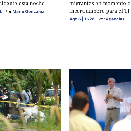
cidente esta noche
migrantes en momento d
incertidumbre para el T
3
,
Mario González
Por 
Ago 6 | 11:26
,
Agencias
Por 
S
NACIONALES