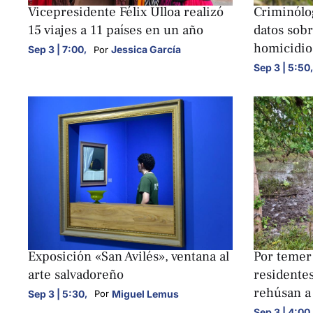
Vicepresidente Félix Ulloa realizó
Criminólo
15 viajes a 11 países en un año
datos sobr
homicidio
Sep 3 | 7:00
,
Jessica García
Por 
Sep 3 | 5:50
,
NACIONALES
NACIONALE
Exposición «San Avilés», ventana al
Por temer 
arte salvadoreño
residentes
rehúsan a
Sep 3 | 5:30
,
Miguel Lemus
Por 
Sep 3 | 4:00
,