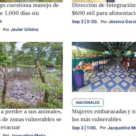
go cuestiona manejo de
Dirección de Integración
e 1,000 días sin
$600 mil para alimentac
s
Sep 3 | 5:30
,
Jessica Garc
Por 
Javier Urbina
Por 
S
NACIONALES
a perder a sus animales,
Mujeres embarazadas y n
 de zonas vulnerables se
los más vulnerables
 evacuar
Sep 3 | 1:00
,
Jacqueline Me
Por 
Jacqueline Mejía
Por 