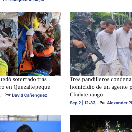
S
NACIONALES
edó soterrado tras
Tres pandilleros condena
ro en Quezaltepeque
homicidio de un agente p
Chalatenango
7
,
David Cañenguez
Por 
Sep 2 | 12:33
,
Alexander P
Por 