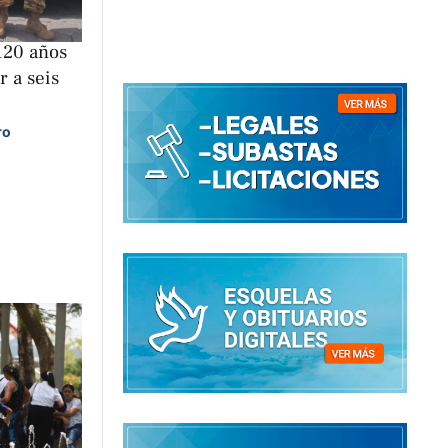
120 años
r a seis
ro