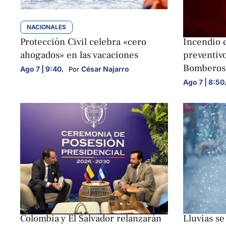
NACIONALES
NACIONALE
Protección Civil celebra «cero
Incendio d
ahogados» en las vacaciones
preventiv
Bomberos
Ago 7 | 9:40
,
César Najarro
Por 
Ago 7 | 8:50
NACIONALES
NACIONALE
Colombia y El Salvador relanzarán
Lluvias se