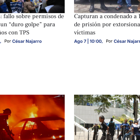
S
NACIONALES
: fallo sobre permisos de
Capturan a condenado a 
 un “duro golpe” para
de prisión por extorsiona
ños con TPS
víctimas
,
César Najarro
Ago 7 | 10:00
,
César Najar
Por 
Por 