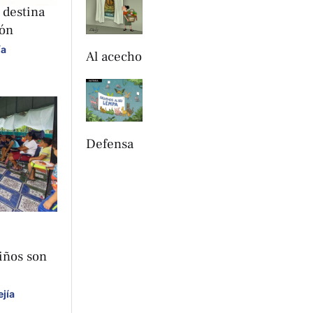
 destina
ión
ía
Al acecho
Defensa
iños son
jía