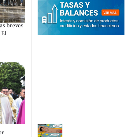
ias breves
 El
o
or