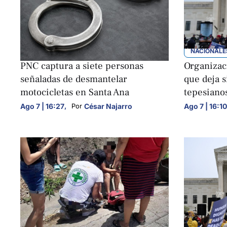
NACIONALES
NACIONALE
PNC captura a siete personas
Organizaci
señaladas de desmantelar
que deja s
motocicletas en Santa Ana
tepesiano
Ago 7 | 16:27
,
César Najarro
Ago 7 | 16:10
Por 