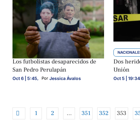
NACIONALES
NACIONALE
Los futbolistas desaparecidos de
Dos herido
San Pedro Perulapán
Unión
Oct 6 | 5:45
,
Jessica Ávalos
Oct 5 | 19:34
Por 
1
2
…
351
352
353
3