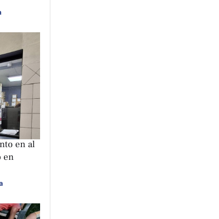
a
nto en al
o en
a