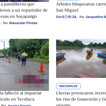
a pandilleros que
Árboles bloquearon carre
ieron a un repartidor de
San Miguel
esas en Soyapango
Oct 6 | 10:34
,
Jacqueline M
Por 
,
Alexander Pineda
Por 
S
NACIONALES
ta falleció al impactar
Lluvias provocaron incr
ículo en Tecoluca
los ríos de Goascorán y 
oriente
Jessica García
Por 