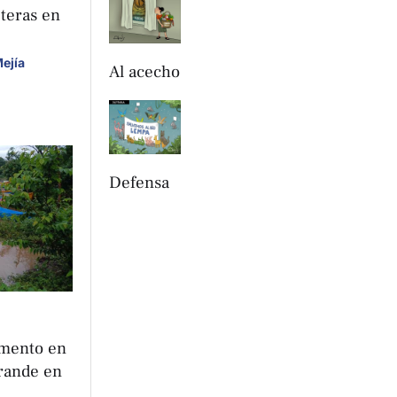
teras en
ejía
Al acecho
Defensa
emento en
Grande en