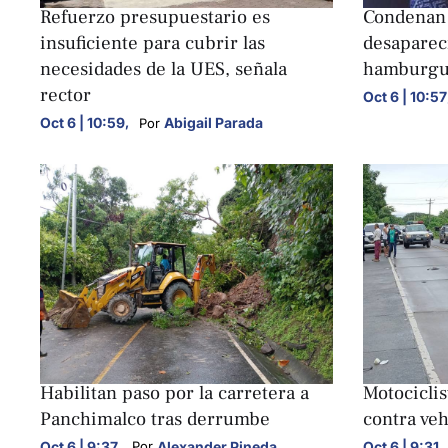
Refuerzo presupuestario es
Condenan 
insuficiente para cubrir las
desaparec
necesidades de la UES, señala
hamburgu
rector
Oct 6 | 10:57
Oct 6 | 10:59
,
Abigail Parada
Por 
NACIONALES
NACIONALE
Habilitan paso por la carretera a
Motociclis
Panchimalco tras derrumbe
contra veh
Oct 6 | 9:37
,
Alexander Pineda
Oct 6 | 9:31
,
Por 