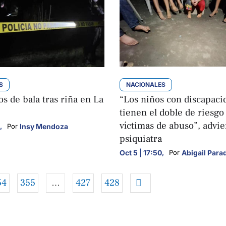
S
NACIONALES
s de bala tras riña en La
“Los niños con discapaci
tienen el doble de riesgo
víctimas de abuso”, advie
,
Insy Mendoza
Por 
psiquiatra
Oct 5 | 17:50
,
Abigail Para
Por 
54
355
…
427
428