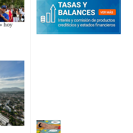
a» hoy