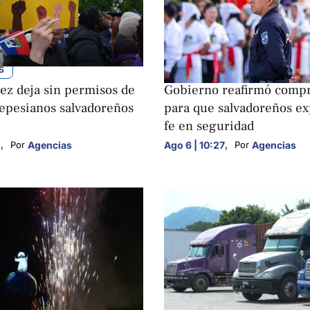
S
NACIONALES
uez deja sin permisos de
Gobierno reafirmó comp
tepesianos salvadoreños
para que salvadoreños e
.
fe en seguridad
5
,
Agencias
Ago 6 | 10:27
,
Agencias
Por 
Por 