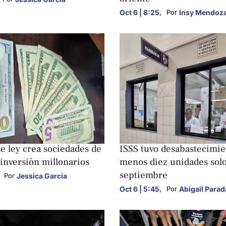
Oct 6 | 8:25
,
Insy Mendoz
Por 
S
NACIONALES
e ley crea sociedades de
ISSS tuvo desabastecimie
inversión millonarios
menos diez unidades sol
septiembre
Jessica García
Por 
Oct 6 | 5:45
,
Abigail Parad
Por 