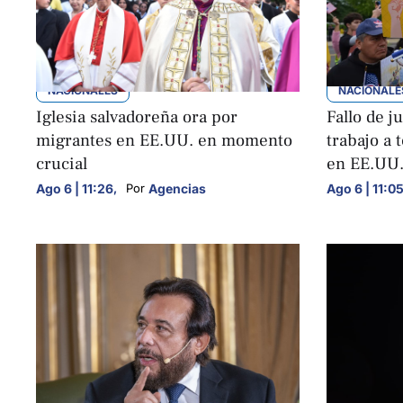
NACIONALES
NACIONALE
Iglesia salvadoreña ora por
Fallo de j
migrantes en EE.UU. en momento
trabajo a 
crucial
en EE.UU
Ago 6 | 11:26
,
Agencias
Ago 6 | 11:0
Por 