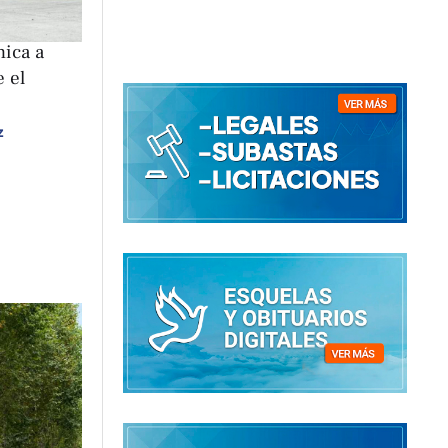
nica a
e el
z