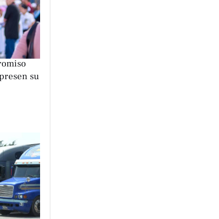
romiso
xpresen su