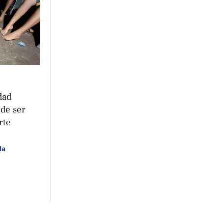
dad
 de ser
rte
da