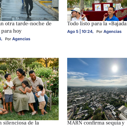
S
NACIONALES
an otra tarde-noche de
Todo listo para la «Bajad
 para hoy
Ago 5 | 10:24
,
Agencias
Por 
6
,
Agencias
Por 
S
NACIONALES
 silenciosa de la
MARN confirma sequía y