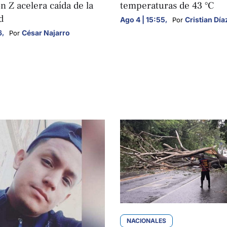
 Z acelera caída de la
temperaturas de 43 °C
d
Ago 4 | 15:55
,
Cristian Día
Por 
6
,
César Najarro
Por 
S
NACIONALES