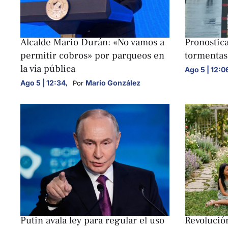
NACIONALES
NACIONALE
Alcalde Mario Durán: «No vamos a
Pronostic
permitir cobros» por parqueos en
tormentas
la vía pública
Ago 5 | 12:0
Ago 5 | 12:34
,
Mario González
Por 
NACIONALES
NEGOCIOS
NACIONALE
Putin avala ley para regular el uso
Revolución