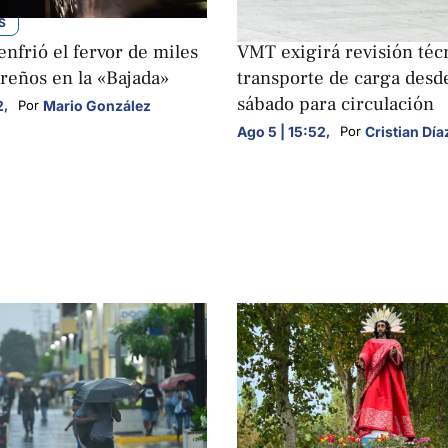
S
NACIONALES
enfrió el fervor de miles
VMT exigirá revisión téc
reños en la «Bajada»
transporte de carga desd
sábado para circulación
2
,
Mario González
Por 
Ago 5 | 15:52
,
Cristian Día
Por 