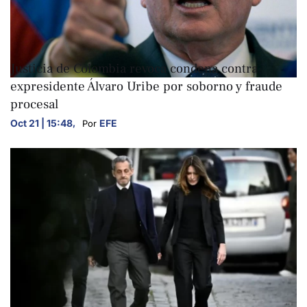
INTERNACIONALES
Justicia de Colombia revoca condena contra
expresidente Álvaro Uribe por soborno y fraude
procesal
Oct 21 | 15:48
,
EFE
Por 