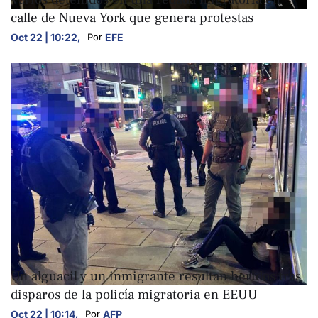
calle de Nueva York que genera protestas
Oct 22 | 10:22
,
EFE
Por 
INTERNACIONALES
Un alguacil y un inmigrante resultan heridos tras
disparos de la policía migratoria en EEUU
Oct 22 | 10:14
,
AFP
Por 