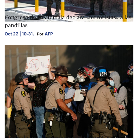
INTERNACIONALES
Congreso de Guatemala declara «terroristas» a las
pandillas
Oct 22 | 10:31
,
AFP
Por 
INTERNACIONALES
Varios detenidos en una redada migratoria en