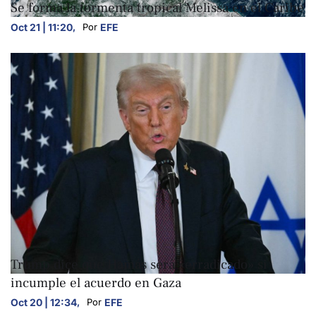
Se forma la tormenta tropical Melissa en el Caribe
Oct 21 | 11:20
,
EFE
Por 
INTERNACIONALES
Trump dice que Hamás será «erradicado» si
incumple el acuerdo en Gaza
Oct 20 | 12:34
,
EFE
Por 