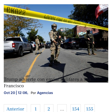
INTERNACIONALES
Trump advierte con enviar militares a San
Francisco
Oct 20 | 12:06
,
Agencias
Por 
Anterior
1
2
…
154
155