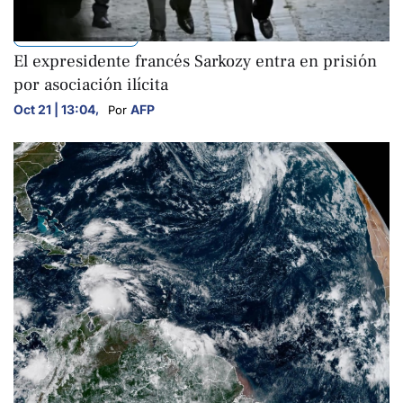
INTERNACIONALES
El expresidente francés Sarkozy entra en prisión
por asociación ilícita
Oct 21 | 13:04
,
AFP
Por 
INTERNACIONALES