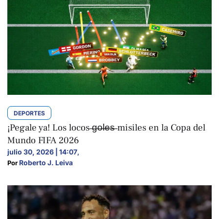
DEPORTES
¡Pegale ya! Los locos ̶g̶o̶l̶e̶s̶ misiles en la Copa del
Mundo FIFA 2026
julio 30, 2026 | 14:07
,
Roberto J. Leiva
Por 