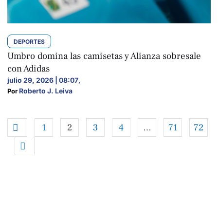
DEPORTES
Umbro domina las camisetas y Alianza sobresale
con Adidas
julio 29, 2026 | 08:07
,
Roberto J. Leiva
Por 
1
2
3
4
…
71
72