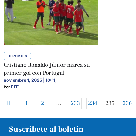
DEPORTES
Cristiano Ronaldo Júnior marca su
primer gol con Portugal
noviembre 1, 2025 | 10:11
,
EFE
Por 
1
2
…
233
234
235
236
Suscríbete al boletín