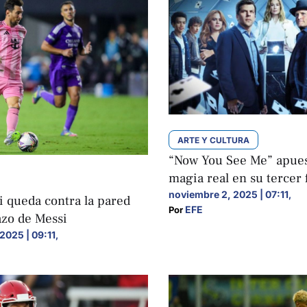
ARTE Y CULTURA
“Now You See Me” apues
magia real en su tercer 
noviembre 2, 2025 | 07:11
,
i queda contra la pared
EFE
Por 
azo de Messi
2025 | 09:11
,