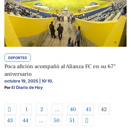
DEPORTES
Poca afición acompañó al Alianza FC en su 67°
aniversario
octubre 19, 2025 | 10:10
,
El Diario de Hoy
Por 
1
2
…
40
41
42
43
44
…
50
51