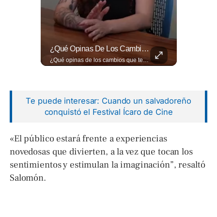
¿Qué Pasa Realmente Cuando Una Persona Tiene Deudas?
¿Qué Opinas De Los Cambios Que Tendrá Este Proyecto?
¿Qué pasa realmente cuando una persona tiene deudas? El abogado Jaime Ramírez analiza este tema y aclara dudas frecuentes sobre las obligaciones de pago y los derechos de los deudores. ▶️ Mira el video y cuéntanos: ¿conocías esta información? Lee más ➡️ eldiariodehoy.com
¿Qué opinas de los cambios que tendrá este proyecto? Jardines verticales, ciclovía y accesos inclusivos destacan entre las novedades del viaducto Los Chorros. Lee más 👉 eldiariodehoy.com
Te puede interesar: Cuando un salvadoreño
conquistó el Festival Ícaro de Cine
«El público estará frente a experiencias
novedosas que divierten, a la vez que tocan los
sentimientos y estimulan la imaginación”, resaltó
Salomón.