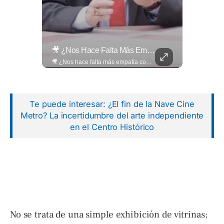
🚧🚗🛣️ Entre Restricciones Vehiculares Y El Despliegue De Maquinaria Pesada, Continúan Los Trabajos De Ampliación Y La Construcción Del Viaducto En El Tramo De Los...
🎥 ¿Nos Hace Falta Más Empatía Como Sociedad?
🚧🚗🛣️ Entre restricciones vehiculares y el despliegue de maquinaria pesada, continúan los trabajos de ampliación y la construcción del viaducto en el tramo de Los Chorros, en la carretera Panamericana. Para más información del tramo Los Chorros visita ➡️ eldiariodehoy.com #Nacionales #LosChorros #carreterapanamericana
🎥 ¿Nos hace falta más empatía como sociedad? El abogado Jaime Ramírez Ortega comparte una reflexión sobre la importancia de ser más empáticos con quienes atraviesan momentos difíciles y cómo pequeñas acciones pueden marcar una gran diferencia en la vida de otras personas. Lee más ➡️ eldiariodehoy.com
Te puede interesar: ¿El fin de la Nave Cine
Metro? La incertidumbre del arte independiente
en el Centro Histórico
No se trata de una simple exhibición de vitrinas;