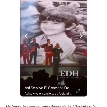
🔥⚽🏟️ Así Se Vive La Fiesta Del Fútbol Salvadoreño: La Pasión De Tigrillos Y Aguiluchos Ya Enciende El Ambiente Previo A La Gran Final Entre...
Así Se Vive El Concierto De Alejandro Fernández En El Salvador.
🔥⚽🏟️ Así se vive la fiesta del fútbol salvadoreño: la pasión de tigrillos y aguiluchos ya enciende el ambiente previo a la gran final entre FAS y Águila en el Estadio Jorge “Mágico” González. Más detalles en➡️eldiariodehoy.com #Deportes #Fas #Aguila #Finalfutbolsalvadoreño
Así se vive el concierto de Alejandro Fernández en El Salvador. Una noche inolvidable a pesar de la lluvia. Canciones que llenaron de alegría y nostalgia a todo el público presente. 🤩👏 #Concierto #ElSalvador #AlejandroFernández