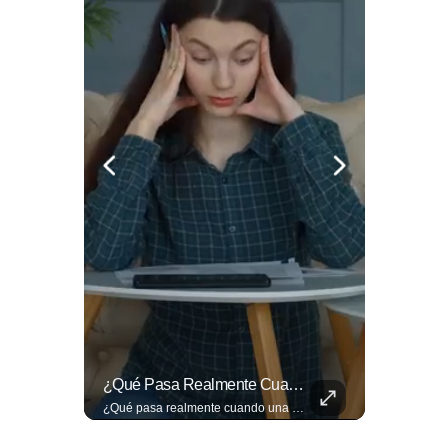
La Industria Del Entretenimiento Despide A Uno De Sus Rostros Más Versátiles Y Magnéticos.
¿Qué Pasa Realmente Cuando Una Persona Tiene Deudas?
La industria del entretenimiento despide a uno de sus rostros más versátiles y magnéticos. Sam Neill, fallecido a los 78 años, construyó una trayectoria admirable donde la elegancia y la dualidad interpretativa fueron su sello personal. Encuentra más en ➡️ eldiariodehoy.com #ArteYCultura #SamNeill
¿Qué pasa realmente cuando una persona tiene deudas? El abogado Jaime Ramírez analiza este tema y aclara dudas frecuentes sobre las obligaciones de pago y los derechos de los deudores. ▶️ Mira el video y cuéntanos: ¿conocías esta información? Lee más ➡️ eldiariodehoy.com