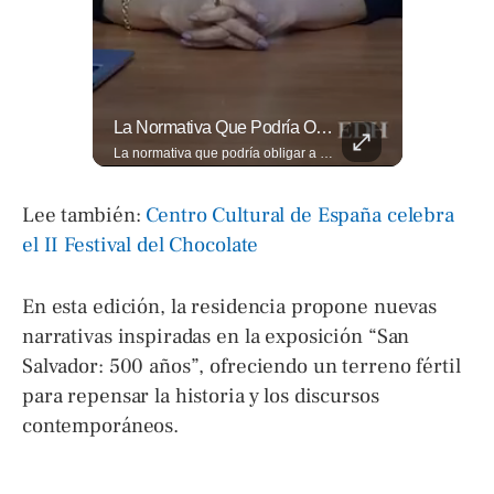
🎥 ¿Nos Hace Falta Más Empatía Como Sociedad?
La Normativa Que Podría Obligar A Miles De Solicitantes A Salir De Estados Unidos Para Tramitar Su Residencia En Sus Países De Origen Sigue Vigente.
🎥 ¿Nos hace falta más empatía como sociedad? El abogado Jaime Ramírez Ortega comparte una reflexión sobre la importancia de ser más empáticos con quienes atraviesan momentos difíciles y cómo pequeñas acciones pueden marcar una gran diferencia en la vida de otras personas. Lee más ➡️ eldiariodehoy.com
La normativa que podría obligar a miles de solicitantes a salir de Estados Unidos para tramitar su residencia en sus países de origen sigue vigente. ¿A quiénes podría afectar? Sandra Guevara lo explica. Más información en ➡️ eldiariodehoy.com #Migración #residenciapermanente #USA
Lee también:
Centro Cultural de España celebra
el II Festival del Chocolate
En esta edición, la residencia propone nuevas
narrativas inspiradas en la exposición “San
Salvador: 500 años”, ofreciendo un terreno fértil
para repensar la historia y los discursos
contemporáneos.