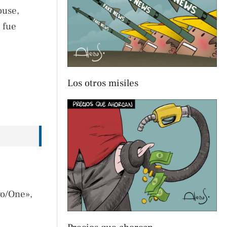
ouse,
y fue
Los otros misiles
wo/One»,