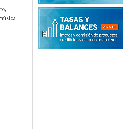
te,
 música