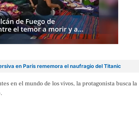
rsiva en París rememora el naufragio del Titanic
es en el mundo de los vivos, la protagonista busca la
.