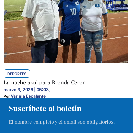
DEPORTES
La noche azul para Brenda Cerén
marzo 3, 2026 | 05:03
,
Varinia Escalante
Por 
Suscríbete al boletín
El nombre completo y el email son obligatorios.